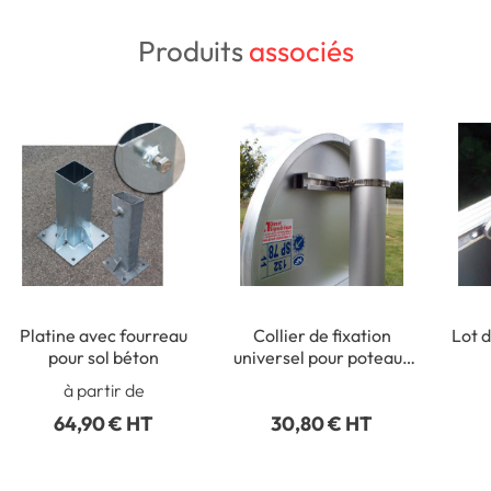
Produits
associés
Platine avec fourreau
Collier de fixation
Lot d
pour sol béton
universel pour poteaux
ronds de Ø 50 à 215 mm
rect
à partir de
64,90 € HT
30,80 € HT