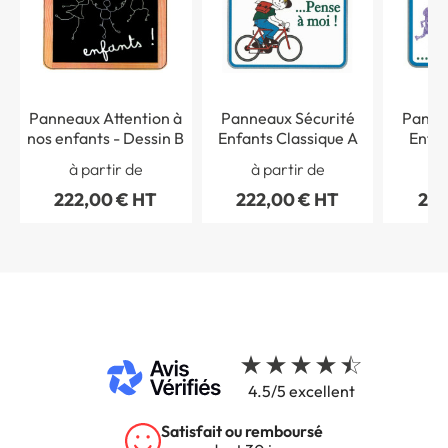
Panneaux Attention à
Panneaux Sécurité
Panne
nos enfants - Dessin B
Enfants Classique A
Enfan
à partir de
à partir de
à 
222,00 € HT
222,00 € HT
222
4.5/5 excellent
Satisfait ou remboursé