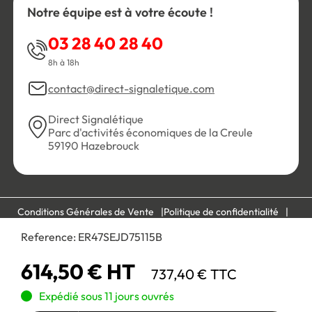
Notre équipe est à votre écoute !
03 28 40 28 40
8h à 18h
contact@direct-signaletique.com
Direct Signalétique
Parc d'activités économiques de la Creule
59190 Hazebrouck
Conditions Générales de Vente
Politique de confidentialité
Personnaliser les cookies
Gestion des cookies
Reference:
ER47SEJD75115B
Mentions légales
Plan du site
614,50 € HT
737,40 € TTC
Paiement 100% sécurisé :
Expédié sous 11 jours ouvrés