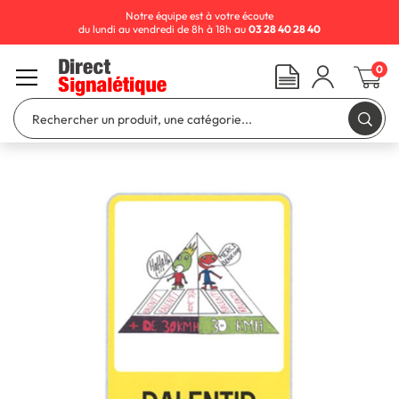
Notre équipe est à votre écoute
du lundi au vendredi de 8h à 18h au
03 28 40 28 40
0