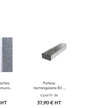
taches
Poteau
n murale
rectangulaire 80 x
eaux
40 mm en acier
à partir de
rs
galva avec bouchon
 HT
37,90 € HT
obturateur