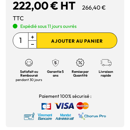
222,00 € HT
266,40 €
TTC
Expédié sous 11 jours ouvrés
AJOUTER AU PANIER
Satisfait ou
Garantie 5
Remise par
Livraison
Remboursé
ans
Quantité
rapide
pendant 30 jours
Paiement 100% sécurisé :