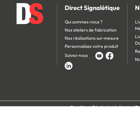
Direct Signalétique
N
Qui sommes-nous ?
Li
Mé
Nos ateliers de fabrication
Li
Nos réalisations sur-mesure
D
Personnalisez votre produit
Re
Suivez-nous
No
Conditions Générales de Vente
Po
Paiement 100% s