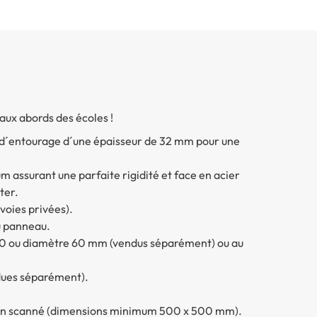
 aux abords des écoles !
l d´entourage d´une épaisseur de 32 mm pour une
m assurant une parfaite rigidité et face en acier
ter.
 voies privées).
du panneau.
x80 ou diamètre 60 mm (vendus séparément) ou au
ndues séparément).
ssin scanné (dimensions minimum 500 x 500 mm).