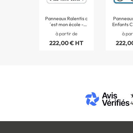
Panneaux Ralentis c
Panneaux
´est mon école -
Enfants C
Dessin C
à partir de
à par
222,00 € HT
222,0
4