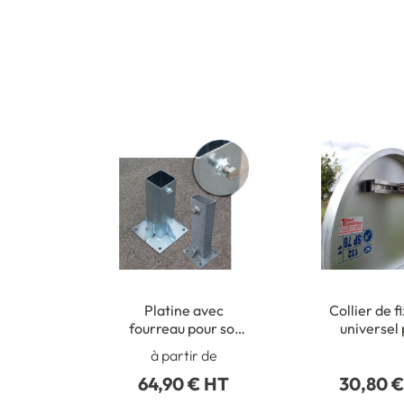
Platine avec
Collier de f
fourreau pour sol
universel
béton
poteaux ron
à partir de
50 à 21
64,90 € HT
30,80 