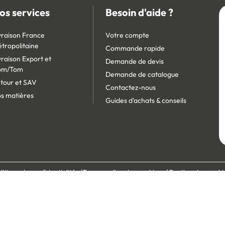
os services
Besoin d'aide ?
vraison France
Votre compte
tropolitaine
Commande rapide
vraison Export et
Demande de devis
om/Tom
Demande de catalogue
tour et SAV
Contactez-nous
s matières
Guides d'achats & conseils
litique de confidentialité
Personnaliser les cookies
Gestion des cooki
écurisé :
Site réservé aux professionnels