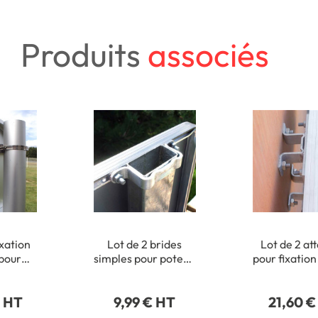
Produits
associés
ixation
Lot de 2 brides
Lot de 2 at
 pour
simples pour poteau
pour fixatio
ds de Ø
rectangulaire 40 x
de pann
5 mm
80 mm
routie
€ HT
9,99 € HT
21,60 €