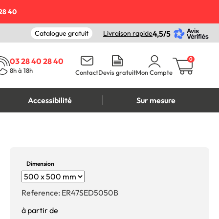
28 40
Catalogue gratuit
Livraison rapide
4,5/5
0
03 28 40 28 40
8h à 18h
Contact
Devis gratuit
Mon Compte
Accessibilité
Sur mesure
Dimension
Reference:
ER47SED5050B
à partir de