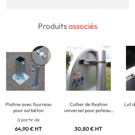
Produits
associés
Platine avec fourreau
Collier de fixation
Lot d
pour sol béton
universel pour poteaux
ronds de Ø 50 à 215 mm
rect
à partir de
64,90 € HT
30,80 € HT