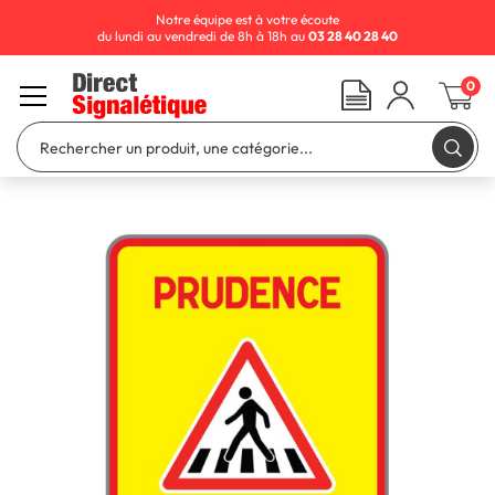
Notre équipe est à votre écoute
du lundi au vendredi de 8h à 18h au
03 28 40 28 40
0