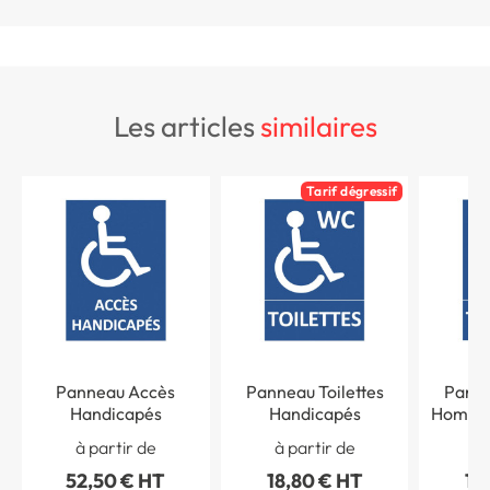
les articles
similaires
Tarif dégressif
Panneau Accès
Panneau Toilettes
Panne
Handicapés
Handicapés
Hommes
à partir de
à partir de
à 
52,50 € HT
18,80 € HT
18