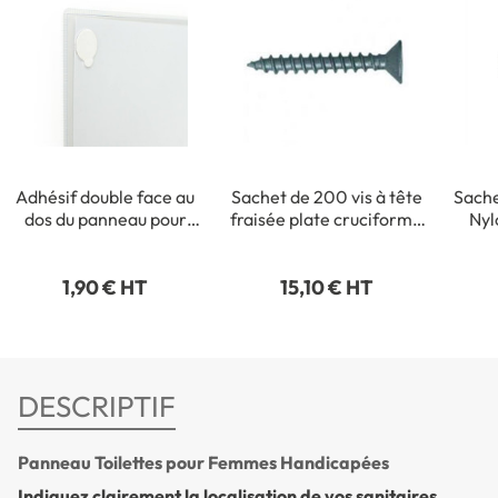
Adhésif double face au
Sachet de 200 vis à tête
Sache
dos du panneau pour
fraisée plate cruciforme
Nyl
fixation intérieure
- 3,5 x 35 mm
1,90 € HT
15,10 € HT
DESCRIPTIF
Panneau Toilettes pour Femmes Handicapées
Indiquez clairement la localisation de vos sanitaires