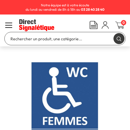
Notre équipe est à votre écoute
du lundi au vendredi de 8h à 18h au
03 28 40 28 40
0