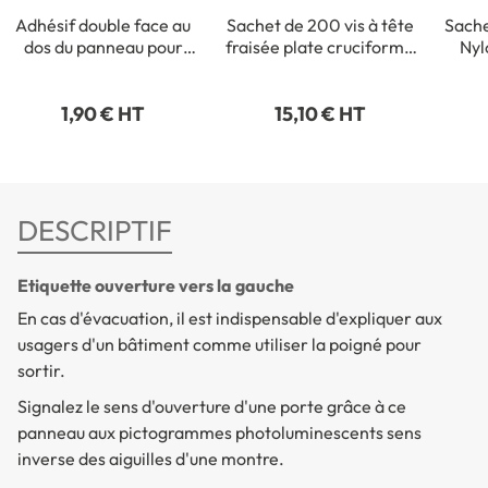
Adhésif double face au
Sachet de 200 vis à tête
Sache
dos du panneau pour
fraisée plate cruciforme
Nyl
fixation intérieure
- 3,5 x 35 mm
1,90 € HT
15,10 € HT
DESCRIPTIF
Etiquette ouverture vers la gauche
En cas d'évacuation, il est indispensable d'expliquer aux
usagers d'un bâtiment comme utiliser la poigné pour
sortir.
Signalez le sens d'ouverture d'une porte grâce à ce
panneau aux pictogrammes photoluminescents sens
inverse des aiguilles d'une montre.