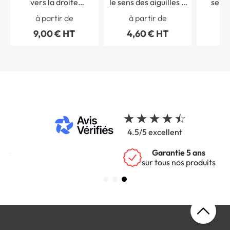
vers la droite
le sens des aiguilles d
sens 
Photoluminescent -
´une montre pour
aiguille
à partir de
à partir de
à 
E019 PH
ouvrir ISO 7010 - E019
pour ouv
9,00 € HT
4,60 € HT
4,
4.5/5 excellent
Garantie 5 ans
sur tous nos produits