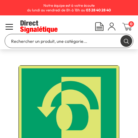
Notre équipe est à votre écoute
du lundi au vendredi de 8h à 18h au
03 28 40 28 40
0