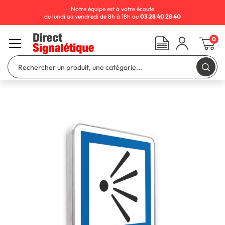
Notre équipe est à votre écoute
du lundi au vendredi de 8h à 18h au
03 28 40 28 40
0