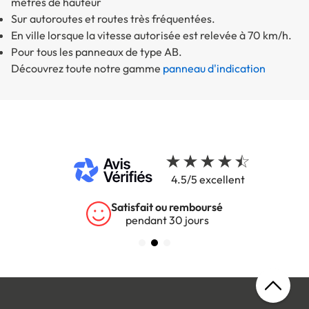
mètres de hauteur
Sur autoroutes et routes très fréquentées.
En ville lorsque la vitesse autorisée est relevée à 70 km/h.
Pour tous les panneaux de type AB.
Découvrez toute notre gamme
panneau d'indication
4.5/5 excellent
mboursé
Garantie 5 ans
jours
sur tous nos produit