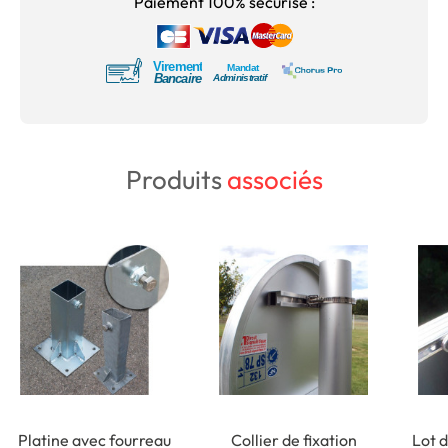
Paiement 100% sécurisé :
Produits
associés
Platine avec fourreau
Collier de fixation
Lot d