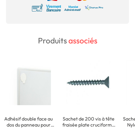
Produits
associés
Adhésif double face au
Sachet de 200 vis à tête
Sache
dos du panneau pour
fraisée plate cruciforme
Nyl
fixation intérieure
- 3,5 x 35 mm