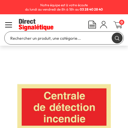
Notre équipe est à votre écoute
du lundi au vendredi de 8h à 18h au
03 28 40 28 40
0