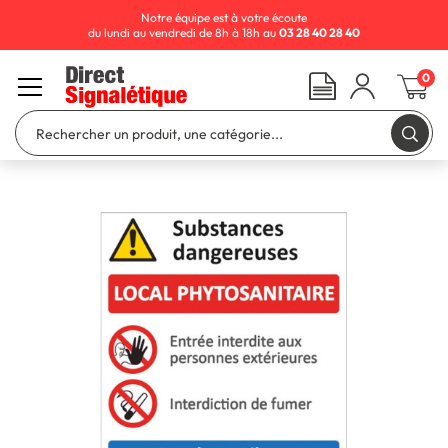
Notre équipe est à votre écoute
du lundi au vendredi de 8h à 18h au
03 28 40 28 40
0