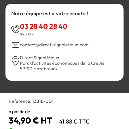
Notre équipe est à votre écoute !
03 28 40 28 40
8h à 18h
contact@direct-signaletique.com
Direct Signalétique
Parc d'activités économiques de la Creule
59190 Hazebrouck
Conditions Générales de Vente
Politique de confidentialité
Reference:
13818-001
Personnaliser les cookies
Gestion des cookies
Mentions légales
Plan du site
à partir de
34,90 € HT
41,88 € TTC
Paiement 100% sécurisé :