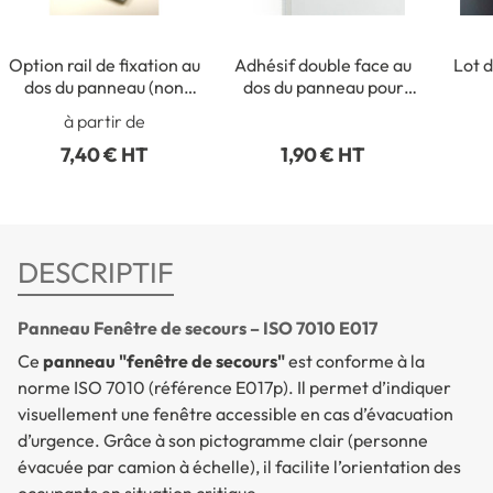
Option rail de fixation au
Adhésif double face au
Lot d
dos du panneau (non
dos du panneau pour
collé)
fixation intérieure
rect
à partir de
7,40 € HT
1,90 € HT
DESCRIPTIF
Panneau Fenêtre de secours – ISO 7010 E017
Ce
panneau "fenêtre de secours"
est conforme à la
norme ISO 7010 (référence E017p). Il permet d’indiquer
visuellement une fenêtre accessible en cas d’évacuation
d’urgence. Grâce à son pictogramme clair (personne
évacuée par camion à échelle), il facilite l’orientation des
occupants en situation critique.