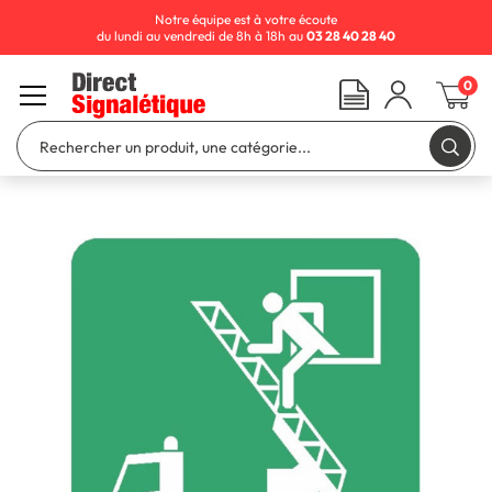
Notre équipe est à votre écoute
du lundi au vendredi de 8h à 18h au
03 28 40 28 40
0