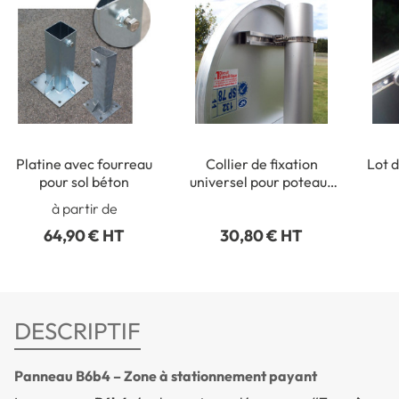
Platine avec fourreau
Collier de fixation
Lot d
pour sol béton
universel pour poteaux
ronds de Ø 50 à 215 mm
rect
à partir de
64,90 € HT
30,80 € HT
DESCRIPTIF
Panneau B6b4 – Zone à stationnement payant