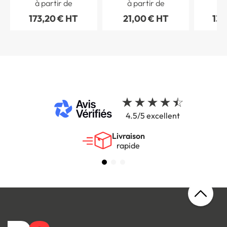
à partir de
à partir de
à 
avec poteau -
173,20 € HT
21,00 € HT
130
B6d+M9z
4.5/5 excellent
Livraison
rapide