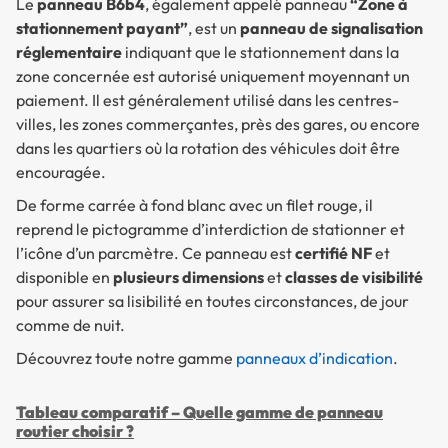
Le
panneau B6b4
, également appelé panneau
“Zone à
stationnement payant”
, est un
panneau de signalisation
réglementaire
indiquant que le stationnement dans la
zone concernée est autorisé uniquement moyennant un
paiement. Il est généralement utilisé dans les centres-
villes, les zones commerçantes, près des gares, ou encore
dans les quartiers où la rotation des véhicules doit être
encouragée.
De forme carrée à fond blanc avec un filet rouge, il
reprend le pictogramme d’interdiction de stationner et
l’icône d’un parcmètre. Ce panneau est
certifié NF
et
disponible en
plusieurs dimensions
et
classes de visibilité
pour assurer sa lisibilité en toutes circonstances, de jour
comme de nuit.
Découvrez toute notre gamme
panneaux d’indication
.
Tableau comparatif – Quelle gamme de panneau
routier choisir ?