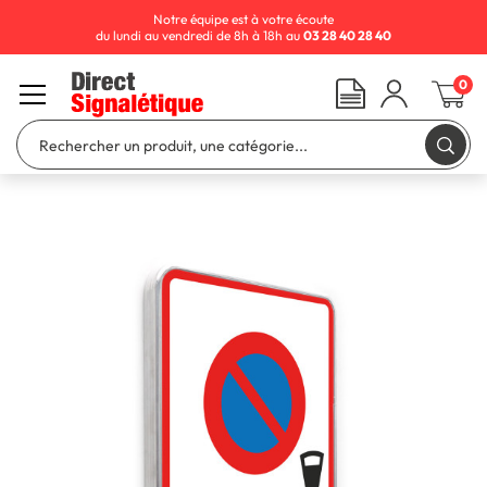
Notre équipe est à votre écoute
du lundi au vendredi de 8h à 18h au
03 28 40 28 40
0