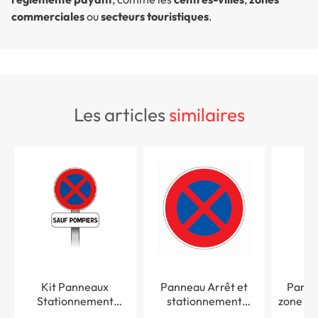
commerciales
ou
secteurs touristiques
.
les articles
similaires
Kit Panneaux
Panneau Arrêt et
Panne
Stationnement
stationnement
zone à 
interdit sauf pompier
interdit - R4
inte