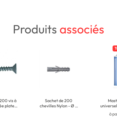
Produits
associés
T
200 vis à
Sachet de 200
Masti
sée plate
chevilles Nylon - Ø 5
universel
- 3,5 x 35
x 25 mm
Usage 
à pa
m