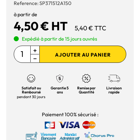
Reference:
SP371512A150
à partir de
4,50 € HT
5,40 € TTC
Expédié à partir de 15 jours ouvrés
AJOUTER AU PANIER
Satisfait ou
Garantie 5
Remise par
Livraison
Remboursé
ans
Quantité
rapide
pendant 30 jours
Paiement 100% sécurisé :