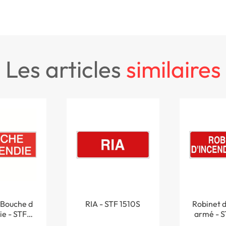
les articles
similaires
Bouche d
RIA - STF 1510S
Robinet d
ie - STF
armé - S
11S