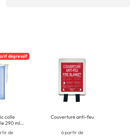
arif dégressif
c colle
Couverture anti-feu
le 290 ml -
intérieur
rtir de
à partir de