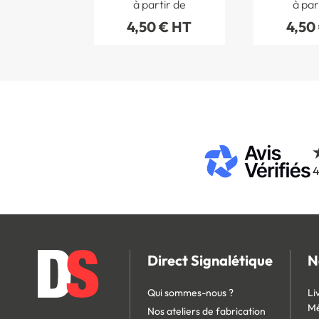
à partir de
à par
4,50 € HT
4,50
4
Direct Signalétique
N
Qui sommes-nous ?
Li
Mé
Nos ateliers de fabrication