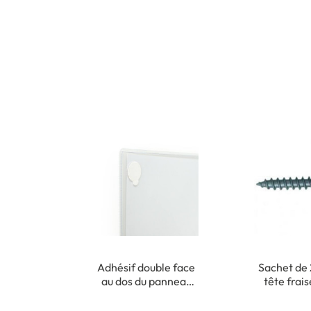
Adhésif double face
Sachet de 
au dos du panneau
tête frai
pour fixation
cruciforme 
intérieure
m