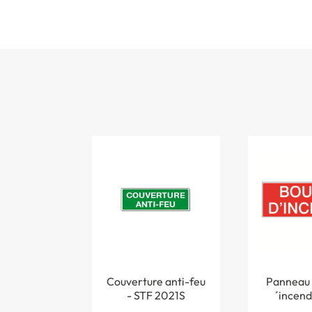
Couverture anti-feu
Panneau 
- STF 2021S
´incend
15