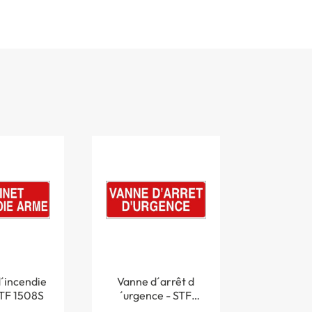
´incendie
Vanne d´arrêt d
TF 1508S
´urgence - STF
1513S