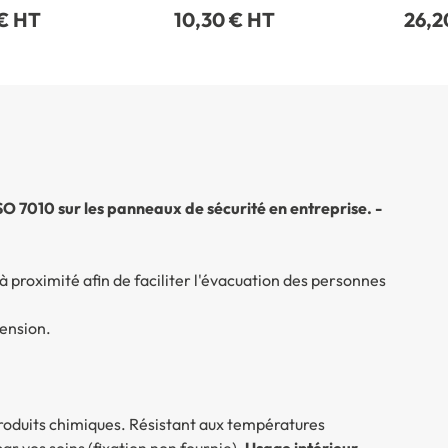
 € HT
10,30 € HT
26,2
ISO 7010 sur les panneaux de sécurité en entreprise. -
à proximité afin de faciliter l'évacuation des personnes
hension.
produits chimiques. Résistant aux températures
ar vos soins (fixation non fournie).
Usage intérieur