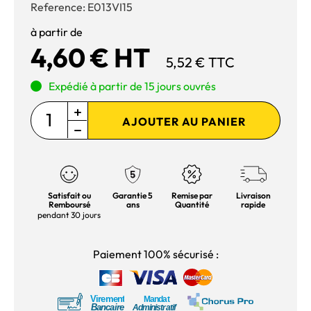
Reference:
E013VI15
à partir de
4,60 € HT
5,52 € TTC
Expédié à partir de 15 jours ouvrés
AJOUTER AU PANIER
Satisfait ou
Garantie 5
Remise par
Livraison
Remboursé
ans
Quantité
rapide
pendant 30 jours
Paiement 100% sécurisé :