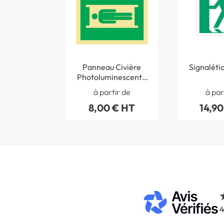
Panneau Civière
Signaléti
Photoluminescent -
E013 PH
à partir de
à par
8,00 € HT
14,90
4