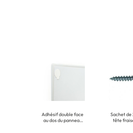
Adhésif double face
Sachet de 
au dos du panneau
tête frai
pour fixation
cruciforme 
intérieure
m