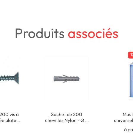
Produits
associés
T
200 vis à
Sachet de 200
Masti
sée plate
chevilles Nylon - Ø 5
universel
- 3,5 x 35
x 25 mm
Usage 
à pa
m