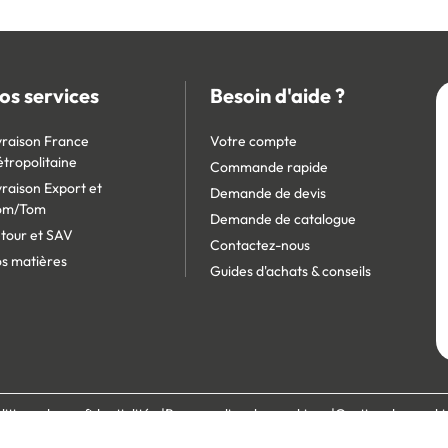
os services
Besoin d'aide ?
vraison France
Votre compte
tropolitaine
Commande rapide
vraison Export et
Demande de devis
om/Tom
Demande de catalogue
tour et SAV
Contactez-nous
s matières
Guides d'achats & conseils
litique de confidentialité
Personnaliser les cookies
Gestion des cooki