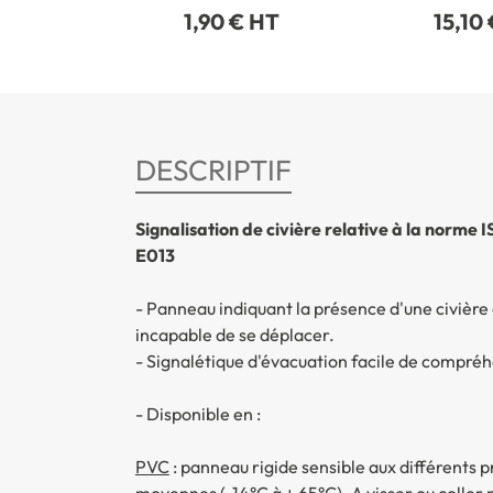
1,90 € HT
15,10
DESCRIPTIF
Signalisation de civière relative à la norme 
E013
- Panneau indiquant la présence d'une civière 
incapable de se déplacer.
- Signalétique d'évacuation facile de compré
-
Disponible en :
PVC
:
panneau rigide sensible aux différents 
moyennes (-14°C à + 65°C). A visser ou coller p