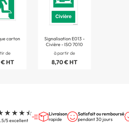
que carton
Signalisation E013 -
Civière - ISO 7010
tir de
à partir de
 € HT
8,70 € HT
Livraison
Satisfait ou remboursé
rapide
pendant 30 jours
.5/5 excellent