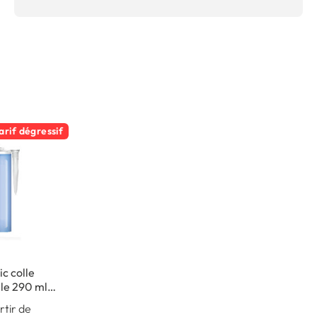
arif dégressif
c colle
le 290 ml -
intérieur
rtir de