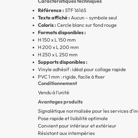
Caractéristiques techniques
Référence :
STF 1616S
Texte affiché :
Aucun – symbole seul
Coloris :
Cercle blanc sur fond rouge
Formats disponibles :
H 150 x L 150 mm
H 200 x L 200 mm
H 250 x L 250 mm
Supports disponibles :
Vinyle adhésif : idéal pour collage rapide
PVC 1 mm : rigide, facile à fixer
Conditionnement
Vendu à l’unité
Avantages produits
Signalétique normalisée pour les services d’i
Pose rapide et lisibilité optimale
Convient pour intérieur et extérieur
Résistant aux intempéries