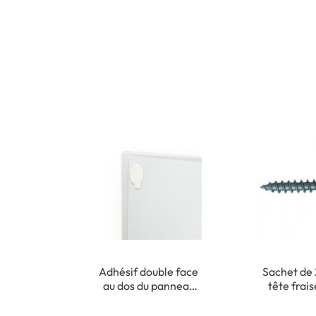
Adhésif double face
Sachet de 
au dos du panneau
tête frai
pour fixation
cruciforme 
intérieure
m