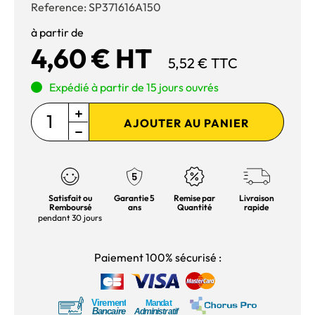
Reference:
SP371616A150
à partir de
4,60 € HT
5,52 € TTC
Expédié à partir de 15 jours ouvrés
AJOUTER AU PANIER
Satisfait ou
Garantie 5
Remise par
Livraison
Remboursé
ans
Quantité
rapide
pendant 30 jours
Paiement 100% sécurisé :