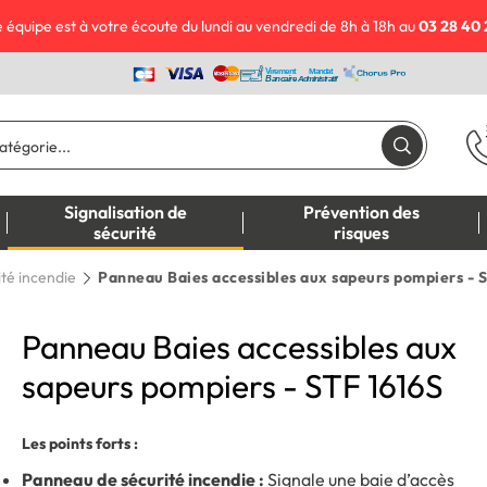
 équipe est à votre écoute du lundi au vendredi de 8h à 18h au
03 28 40 
Signalisation de
Prévention des
sécurité
risques
ité incendie
Panneau Baies accessibles aux sapeurs pompiers - 
Panneau Baies accessibles aux
sapeurs pompiers - STF 1616S
Les points forts :
Panneau de sécurité incendie :
Signale une baie d’accès