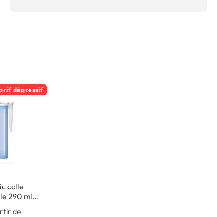
arif dégressif
c colle
le 290 ml -
intérieur
rtir de