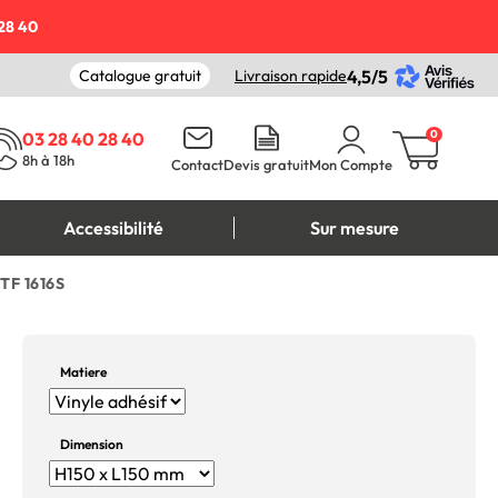
28 40
Catalogue gratuit
Livraison rapide
4,5/5
0
03 28 40 28 40
8h à 18h
Contact
Devis gratuit
Mon Compte
Accessibilité
Sur mesure
STF 1616S
Matiere
Dimension