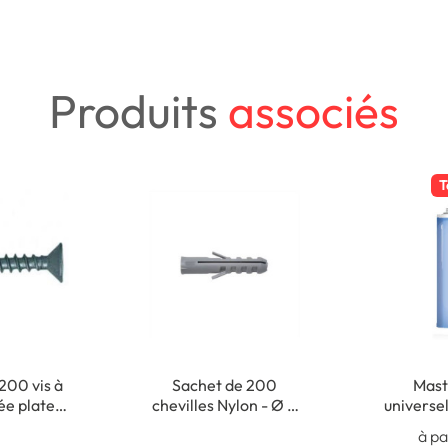
Produits
associés
T
200 vis à
Sachet de 200
Masti
sée plate
chevilles Nylon - Ø 5
universel
- 3,5 x 35
x 25 mm
Usage 
à pa
m