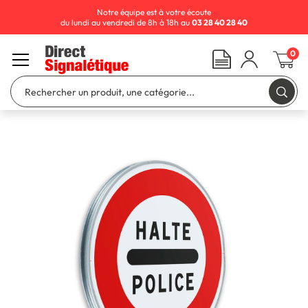
Notre équipe est à votre écoute
du lundi au vendredi de 8h à 18h au
03 28 40 28 40
0