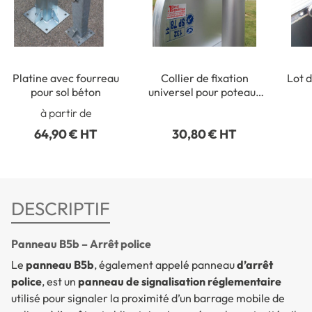
Platine avec fourreau
Collier de fixation
Lot d
pour sol béton
universel pour poteaux
ronds de Ø 50 à 215 mm
rect
à partir de
64,90 € HT
30,80 € HT
DESCRIPTIF
Panneau B5b – Arrêt police
Le
panneau B5b
, également appelé panneau
d’arrêt
police
, est un
panneau de signalisation réglementaire
utilisé pour signaler la proximité d’un barrage mobile de