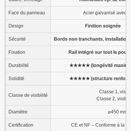
Face du panneau
Acier galvanisé avec p
Design
Finition soignée
Sécurité
Bords non tranchants, installation
Fixation
Rail intégré sur tout le pour
Durabilité
★★★★★ (longévité maxima
Solidité
★★★★★ (structure renforc
Classe 1, visib
Classe de visibilité
Classe 2, visibl
Diamètre
⌀450 mm, 
Certification
CE et NF – Conforme à la ré