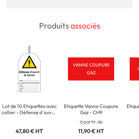
Produits
associés
Lot de 10 Etiquettes avec
Etiquette Vanne Coupure
Etiqu
collier - Défense d´ouvrir
Gaz - CH9
la vanne
à partir de
47,80 € HT
11,90 € HT