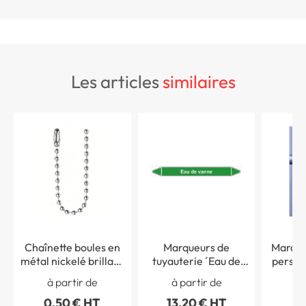
les articles
similaires
Chaînette boules en
Marqueurs de
Marque
métal nickelé brillant
tuyauterie ´Eau de
person
Ø 2.4mm - L´unité
vanne´
à partir de
à partir de
à 
0,50 € HT
13,20 € HT
8,