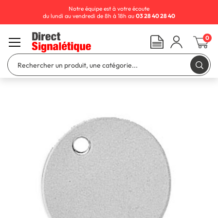
Notre équipe est à votre écoute
du lundi au vendredi de 8h à 18h au
03 28 40 28 40
0