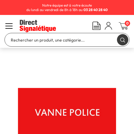
Notre équipe est à votre écoute
du lundi au vendredi de 8h à 18h au
03 28 40 28 40
0