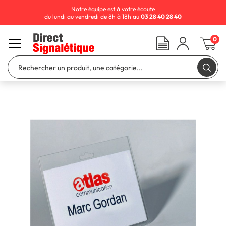
Notre équipe est à votre écoute
du lundi au vendredi de 8h à 18h au
03 28 40 28 40
0