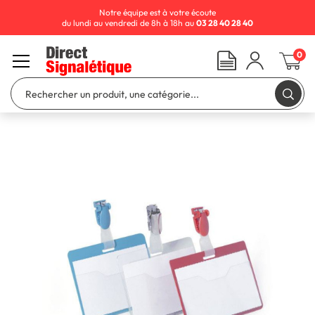
Notre équipe est à votre écoute
du lundi au vendredi de 8h à 18h au
03 28 40 28 40
0