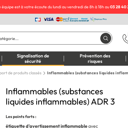
 équipe est à votre écoute du lundi au vendredi de 8h à 18h au
03 28 40 
Signalisation de
Prévention des
sécurité
risques
ort de produits classés
Inflammables (substances liquides infla
Inflammables (substances
liquides inflammables) ADR 3
Les points forts :
étiquette d'avertissement inflammable
avec