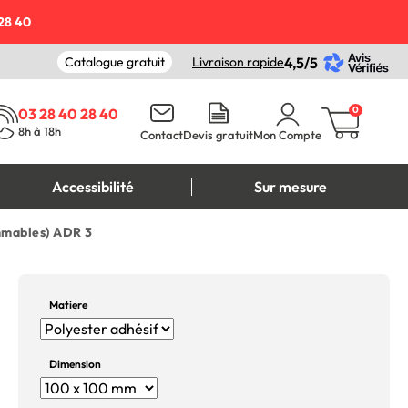
28 40
Catalogue gratuit
Livraison rapide
4,5/5
0
03 28 40 28 40
8h à 18h
Contact
Devis gratuit
Mon Compte
Accessibilité
Sur mesure
mmables) ADR 3
Matiere
Dimension