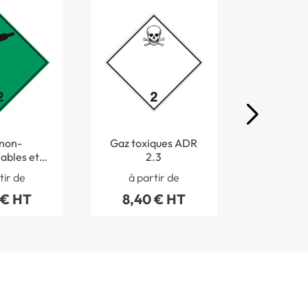
non-
Gaz toxiques ADR
Mati
ables et
2.3
combura
ques ADR
5
tir de
à partir de
à par
.2
 € HT
8,40 € HT
8,40