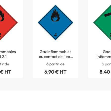
ammables
Gaz inflammables
Gaz 
 2.1
au contact de l´eau
inflamm
ADR 4.3
non-toxi
tir de
à partir de
à par
2
 € HT
6,90 € HT
8,40