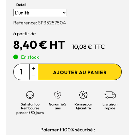
Detail
Reference:
SP35257504
à partir de
8,40 € HT
10,08 € TTC
En stock
AJOUTER AU PANIER
Satisfait ou
Garantie 5
Remise par
Livraison
Remboursé
ans
Quantité
rapide
pendant 30 jours
Paiement 100% sécurisé :