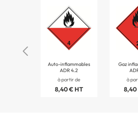
Auto-inflammables
Gaz infl
ADR 4.2
ADR
à partir de
à par
8,40 € HT
8,40