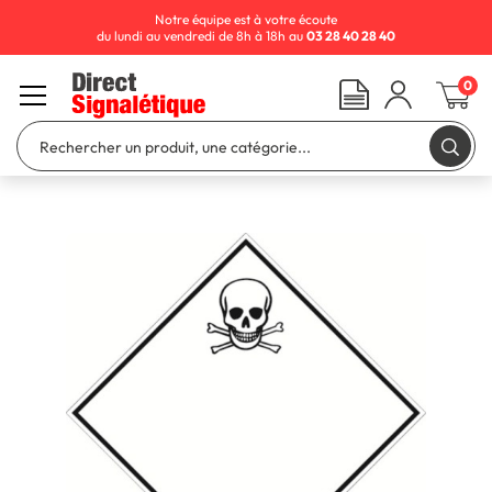
Notre équipe est à votre écoute
du lundi au vendredi de 8h à 18h au
03 28 40 28 40
0