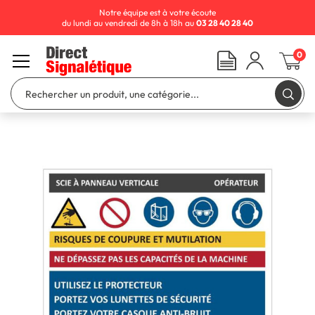
Notre équipe est à votre écoute
du lundi au vendredi de 8h à 18h au
03 28 40 28 40
0