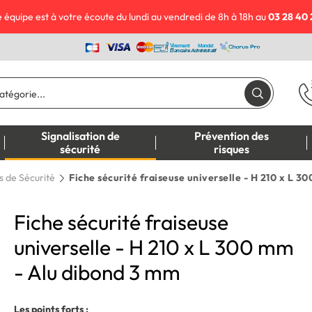
 équipe est à votre écoute du lundi au vendredi de 8h à 18h au
03 28 40 
Signalisation de
Prévention des
sécurité
risques
s de Sécurité
Fiche sécurité fraiseuse universelle - H 210 x L 3
Fiche sécurité fraiseuse
universelle - H 210 x L 300 mm
- Alu dibond 3 mm
Les points forts :