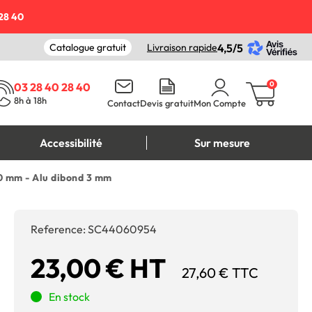
28 40
Catalogue gratuit
Livraison rapide
4,5/5
0
03 28 40 28 40
8h à 18h
Contact
Devis gratuit
Mon Compte
Accessibilité
Sur mesure
00 mm - Alu dibond 3 mm
Reference:
SC44060954
23,00 € HT
27,60 € TTC
En stock