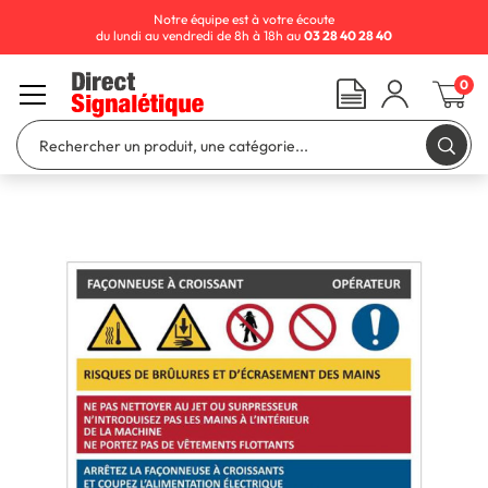
Notre équipe est à votre écoute
du lundi au vendredi de 8h à 18h au
03 28 40 28 40
0