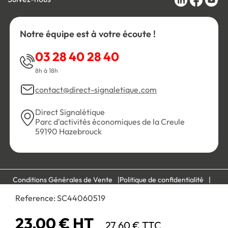
Notre équipe est à votre écoute !
03 28 40 28 40
8h à 18h
contact@direct-signaletique.com
Direct Signalétique
Parc d'activités économiques de la Creule
59190 Hazebrouck
Conditions Générales de Vente
Politique de confidentialité
Personnaliser les cookies
Gestion des cookies
Reference:
SC44060519
Mentions légales
Plan du site
23,00 € HT
27,60 € TTC