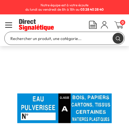
Notre équipe est à votre écoute
du lundi au vendredi de 8h à 18h au
03 28 40 28 40
0