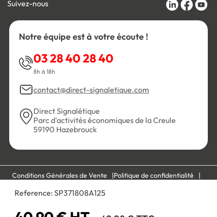
Suivez-nous
Notre équipe est à votre écoute !
03 28 40 28 40
8h à 18h
contact@direct-signaletique.com
Direct Signalétique
Parc d'activités économiques de la Creule
59190 Hazebrouck
Conditions Générales de Vente
Politique de confidentialité
Personnaliser les cookies
Gestion des cookies
Reference:
SP371808A125
Mentions légales
Plan du site