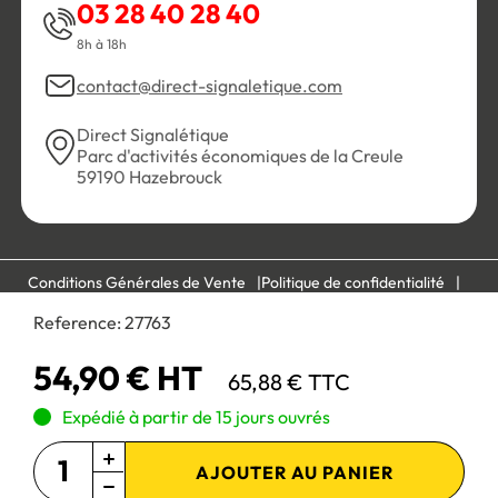
03 28 40 28 40
8h à 18h
contact@direct-signaletique.com
Direct Signalétique
Parc d'activités économiques de la Creule
59190 Hazebrouck
Conditions Générales de Vente
Politique de confidentialité
Personnaliser les cookies
Gestion des cookies
Reference:
27763
Mentions légales
Plan du site
54,90 € HT
65,88 € TTC
Paiement 100% sécurisé :
Expédié à partir de 15 jours ouvrés
AJOUTER AU PANIER
Site réservé aux professionnels