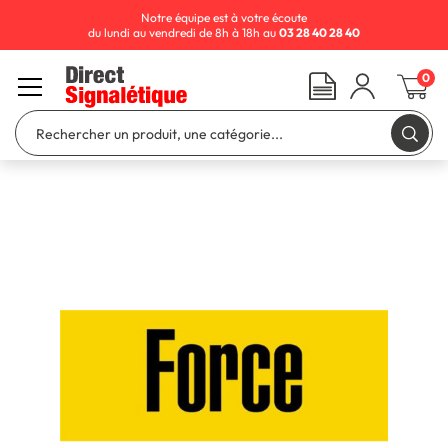
Notre équipe est à votre écoute
du lundi au vendredi de 8h à 18h au
03 28 40 28 40
0