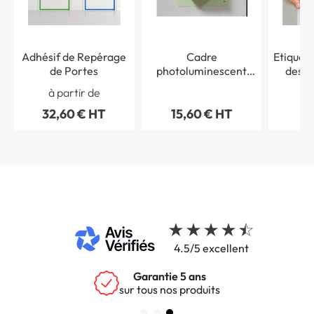
Adhésif de Repérage
Cadre
Etiquet
de Portes
photoluminescent
des I
PVC pour repérage d
à partir de
à 
´alarme incendie
32,60 € HT
15,60 € HT
8,
4.5/5 excellent
Garantie 5 ans
sur tous nos produits