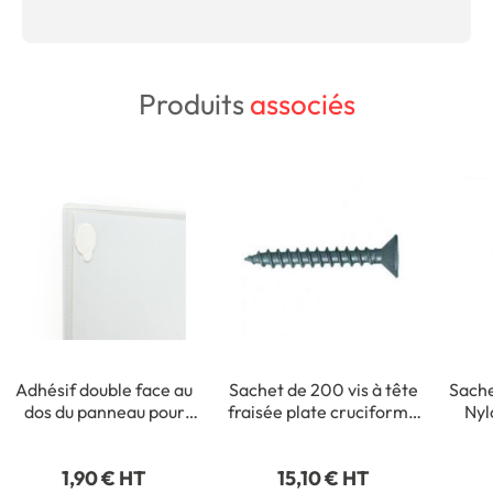
Produits
associés
Adhésif double face au
Sachet de 200 vis à tête
Sache
dos du panneau pour
fraisée plate cruciforme
Nyl
fixation intérieure
- 3,5 x 35 mm
1,90 € HT
15,10 € HT