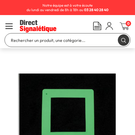
Notre équipe est à votre écoute
du lundi au vendredi de 8h à 18h au
03 28 40 28 40
0