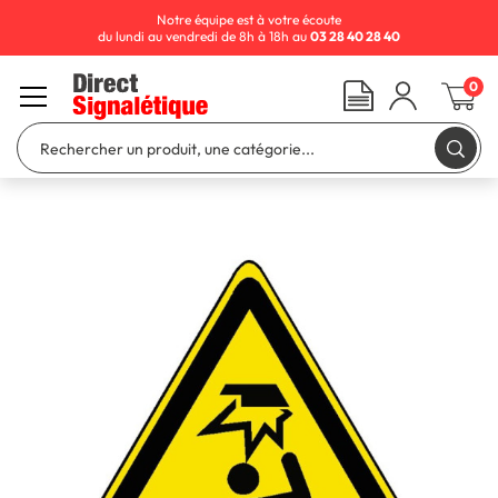
Notre équipe est à votre écoute
du lundi au vendredi de 8h à 18h au
03 28 40 28 40
0