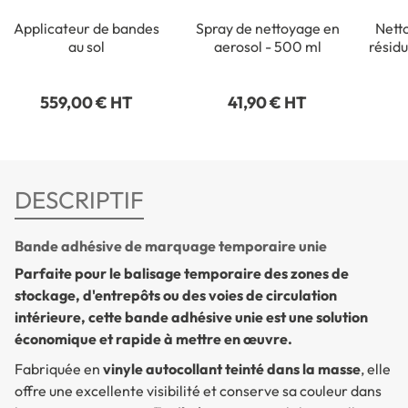
Applicateur de bandes
Spray de nettoyage en
Netto
au sol
aerosol - 500 ml
résidu
559,00 € HT
41,90 € HT
DESCRIPTIF
Bande adhésive de marquage temporaire unie
Parfaite pour le balisage temporaire des zones de
stockage, d'entrepôts ou des voies de circulation
intérieure, cette bande adhésive unie est une solution
économique et rapide à mettre en œuvre.
Fabriquée en
vinyle autocollant teinté dans la masse
, elle
offre une excellente visibilité et conserve sa couleur dans