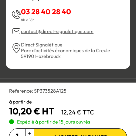
03 28 40 28 40
8h à 18h
contact@direct-signaletique.com
Direct Signalétique
Parc d'activités économiques de la Creule
59190 Hazebrouck
Conditions Générales de Vente
Politique de confidentialité
Reference:
SP373528A125
Personnaliser les cookies
Gestion des cookies
Mentions légales
Plan du site
à partir de
10,20 € HT
12,24 € TTC
Paiement 100% sécurisé :
Expédié à partir de 15 jours ouvrés