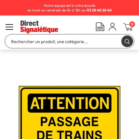
Notre équipe est à votre écoute
du lundi au vendredi de 8h à 18h au
03 28 40 28 40
0