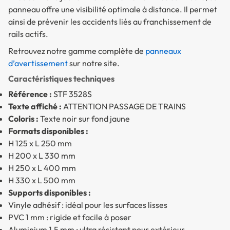
panneau offre une visibilité optimale à distance. Il permet
ainsi de prévenir les accidents liés au franchissement de
rails actifs.
Retrouvez notre gamme complète de
panneaux
d’avertissement
sur notre site.
Caractéristiques techniques
Référence :
STF 3528S
Texte affiché :
ATTENTION PASSAGE DE TRAINS
Coloris :
Texte noir sur fond jaune
Formats disponibles :
H 125 x L 250 mm
H 200 x L 330 mm
H 250 x L 400 mm
H 330 x L 500 mm
Supports disponibles :
Vinyle adhésif : idéal pour les surfaces lisses
PVC 1 mm : rigide et facile à poser
Aluminium 1,5 mm : ultra résistant pour extérieur