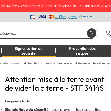
 équipe est à votre écoute du lundi au vendredi de 8h à 18h au
03 28 40 
Signalisation de
Prévention des
sécurité
risques
r électrique
Attention mise à la terre avant de vider la citerne
Attention mise à la terre avant
de vider la citerne - STF 3414S
Les points forts :
Signalétique de sécurité :
pour prévenir les risques liés