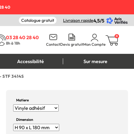
28 40
Catalogue gratuit
Livraison rapide
4,5/5
0
03 28 40 28 40
8h à 18h
Contact
Devis gratuit
Mon Compte
Accessibilité
Sur mesure
 - STF 3414S
Matiere
Dimension