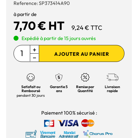
Reference:
SP373414A90
à partir de
7,70 € HT
9,24 € TTC
Expédié à partir de 15 jours ouvrés
AJOUTER AU PANIER
Satisfait ou
Garantie 5
Remise par
Livraison
Remboursé
ans
Quantité
rapide
pendant 30 jours
Paiement 100% sécurisé :