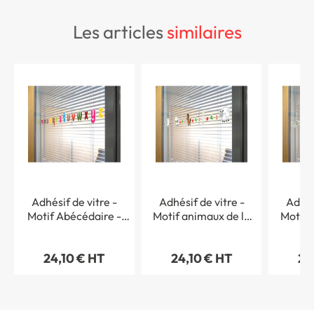
les articles
similaires
Adhésif de vitre -
Adhésif de vitre -
Adhés
Motif Abécédaire -
Motif animaux de la
Motif 
Longueur 1.1m
ferme - Longueur 1.1m
savan
24,10 € HT
24,10 € HT
24