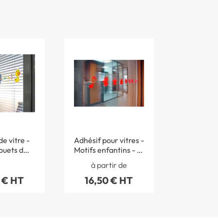
e vitre -
Adhésif pour vitres -
ouets d
Motifs enfantins - 1,1
 Longueur
mètre
à partir de
1m
 € HT
16,50 € HT