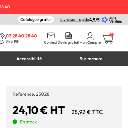
28 40
Catalogue gratuit
Livraison rapide
4,5/5
0
03 28 40 28 40
8h à 18h
Contact
Devis gratuit
Mon Compte
Accessibilité
Sur mesure
Reference:
25028
24,10 € HT
28,92 € TTC
En stock