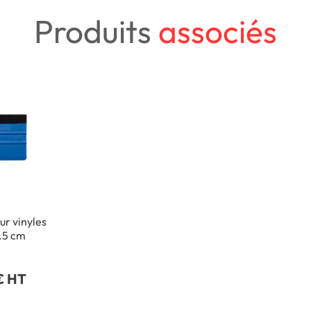
Produits
associés
ur vinyles
7.5 cm
€ HT