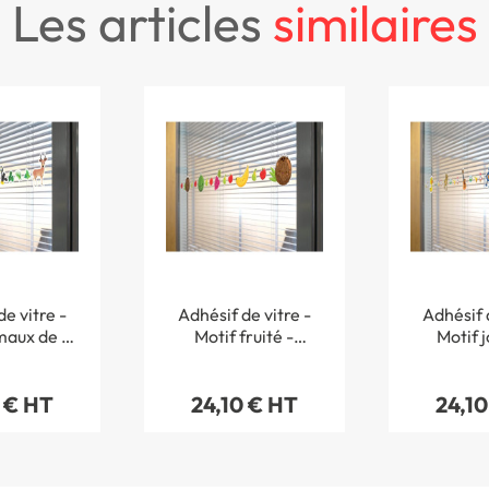
les articles
similaires
e vitre -
Adhésif de vitre -
Adhésif d
maux de la
Motif fruité -
Motif j
 Longueur
Longueur 1.1m
´enfant -
1m
1.
 € HT
24,10 € HT
24,10