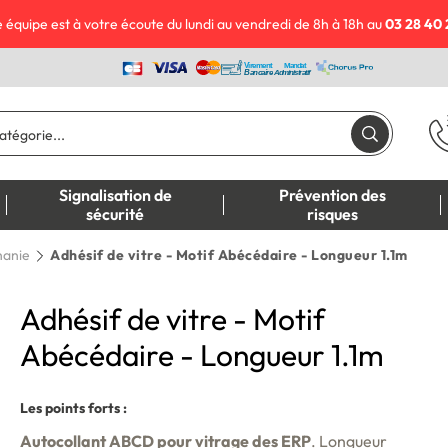
 équipe est à votre écoute du lundi au vendredi de 8h à 18h au
03 28 40 
Signalisation de
Prévention des
sécurité
risques
hanie
Adhésif de vitre - Motif Abécédaire - Longueur 1.1m
Adhésif de vitre - Motif
Abécédaire - Longueur 1.1m
Les points forts :
Autocollant ABCD pour vitrage des ERP
. Longueur