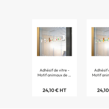
Adhésif de vitre -
Adhésif d
Motif animaux de la
Motif ani
ferme - Longueur
savane -
1.1m
1.
24,10 € HT
24,10