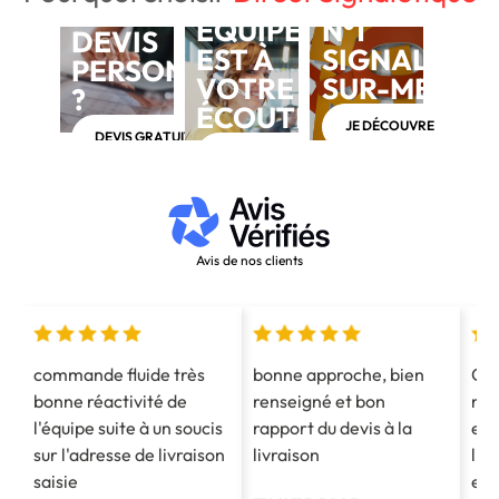
NOTRE
BESOIN D'UN
ÉQUIPE
N°1
DEVIS
EST À
SIGNALÉTIQ
PERSONNALISÉ
VOTRE
SUR-MESUR
?
ÉCOUTE
JE DÉCOUVRE
DEVIS GRATUIT
APPELEZ-NOUS AU 03 28 40 28 40
Avis de nos clients
commande fluide très
bonne approche, bien
Co
bonne réactivité de
renseigné et bon
mes
l'équipe suite à un soucis
rapport du devis à la
est
sur l'adresse de livraison
livraison
l'e
saisie
et 