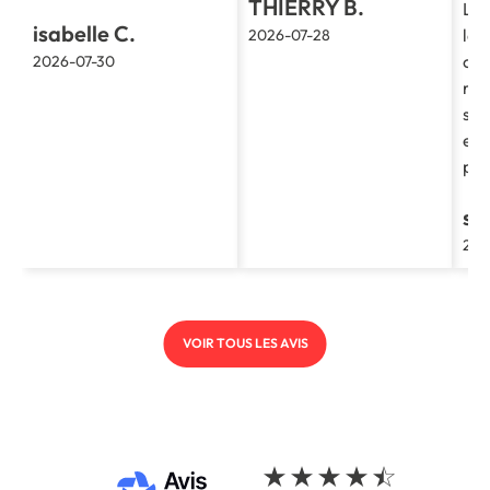
THIERRY B.
La 
isabelle C.
le 
2026-07-28
cla
2026-07-30
re
soc
et 
pro
st
202
VOIR TOUS LES AVIS