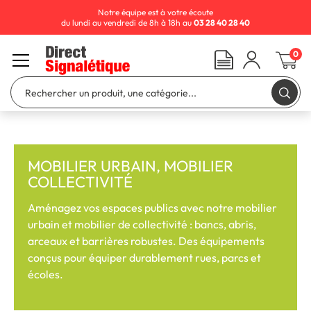
Notre équipe est à votre écoute
du lundi au vendredi de 8h à 18h au
03 28 40 28 40
0
MOBILIER URBAIN, MOBILIER
COLLECTIVITÉ
Aménagez vos espaces publics avec notre mobilier
urbain et mobilier de collectivité : bancs, abris,
arceaux et barrières robustes. Des équipements
conçus pour équiper durablement rues, parcs et
écoles.