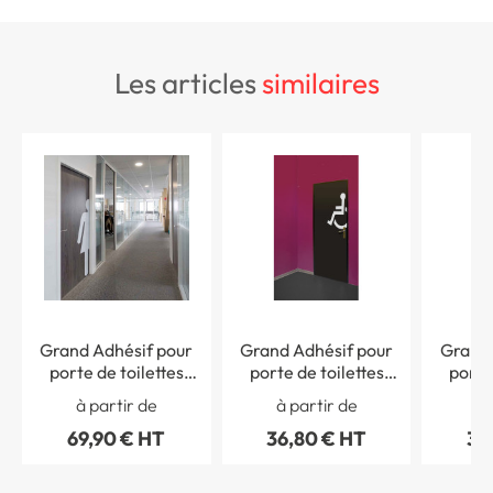
les articles
similaires
Grand Adhésif pour
Grand Adhésif pour
Grand 
porte de toilettes
porte de toilettes
porte
femmes- Coupé à
handicapés - Coupé à
handica
à partir de
à partir de
à 
Droite - Gamme Trend
Droite - Gamme Trend
Gauc
69,90 € HT
36,80 € HT
36
- H 1600 x L 382 mm
- H 600 x L 444 mm
Trend -