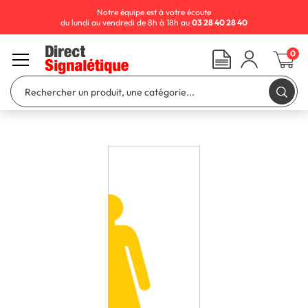
Notre équipe est à votre écoute
du lundi au vendredi de 8h à 18h au
03 28 40 28 40
0