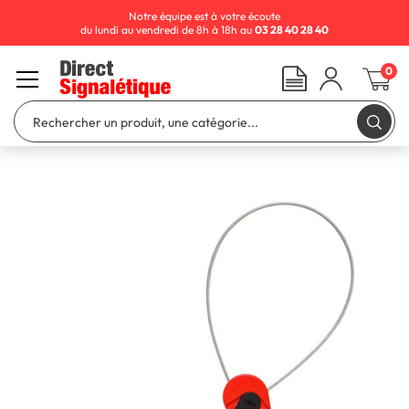
Notre équipe est à votre écoute
du lundi au vendredi de 8h à 18h au
03 28 40 28 40
0