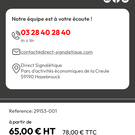
Notre équipe est à votre écoute !
03 28 40 28 40
8h à 18h
contact@direct-signaletique.com
Direct Signalétique
Parc d'activités économiques de la Creule
59190 Hazebrouck
Conditions Générales de Vente
Politique de confidentialité
Reference:
29153-001
Personnaliser les cookies
Gestion des cookies
Mentions légales
Plan du site
à partir de
65,00 € HT
78,00 € TTC
Paiement 100% sécurisé :