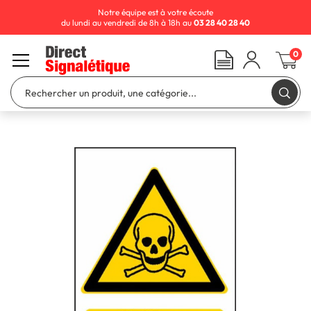
Notre équipe est à votre écoute
du lundi au vendredi de 8h à 18h au
03 28 40 28 40
0