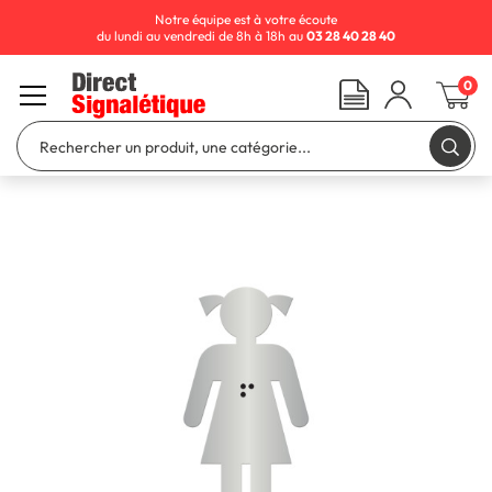
Notre équipe est à votre écoute
du lundi au vendredi de 8h à 18h au
03 28 40 28 40
0