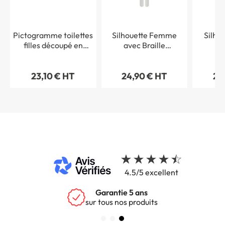
Pictogramme toilettes
Silhouette Femme
Silho
filles découpé en
avec Braille
av
aluminium brossé - H
Dimension H 100 mm
Dimen
70 mm
Matière Alu anodisé
Matièr
23,10 € HT
24,90 € HT
24
4.5/5 excellent
Garantie 5 ans
sur tous nos produits