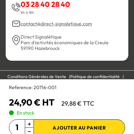
03 28 40 28 40
8h à 18h
contact@direct-signaletique.com
Direct Signalétique
Parc d'activités économiques de la Creule
59190 Hazebrouck
Conditions Générales de Vente
Politique de confidentialité
Personnaliser les cookies
Gestion des cookies
Reference:
20716-001
Mentions légales
Plan du site
24,90 € HT
29,88 € TTC
Paiement 100% sécurisé :
En stock
AJOUTER AU PANIER
Site réservé aux professionnels