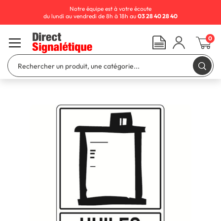
Notre équipe est à votre écoute
du lundi au vendredi de 8h à 18h au
03 28 40 28 40
0