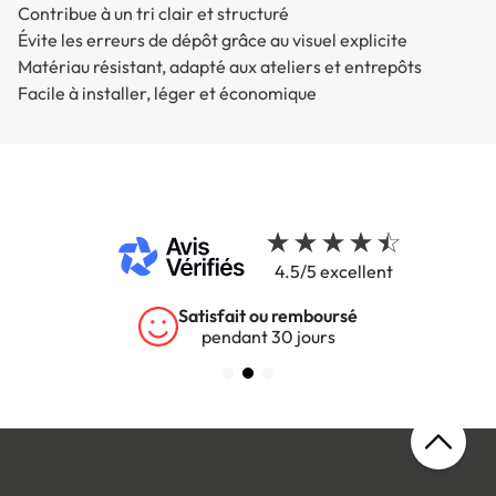
Contribue à un tri clair et structuré
Évite les erreurs de dépôt grâce au visuel explicite
Matériau résistant, adapté aux ateliers et entrepôts
Facile à installer, léger et économique
4.5/5 excellent
rsé
Garantie 5 ans
s
sur tous nos produits