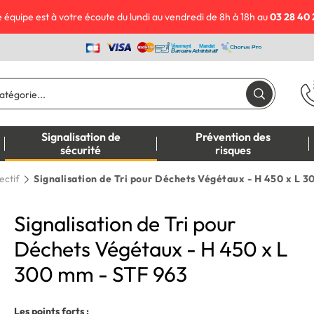
 équipe est à votre écoute du lundi au vendredi de 8h à 18h au
03 28 40 
Signalisation de
Prévention des
sécurité
risques
lectif
Signalisation de Tri pour Déchets Végétaux - H 450 x L 
Signalisation de Tri pour
Déchets Végétaux - H 450 x L
300 mm - STF 963
Les points forts :