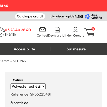
28 40
Catalogue gratuit
Livraison rapide
4,5/5
0
03 28 40 28 40
8h à 18h
Contact
Devis gratuit
Mon Compte
Accessibilité
Sur mesure
300 mm - STF 963
Matiere
Reference:
SP35225481
à partir de