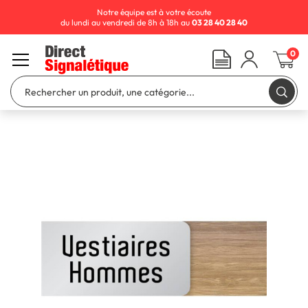
Notre équipe est à votre écoute
du lundi au vendredi de 8h à 18h au
03 28 40 28 40
0