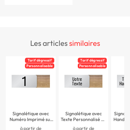
les articles
similaires
Tarif dégressif
Tarif dégressif
Personnalisable
Personnalisable
Signalétique avec
Signalétique avec
Signalé
Numéro Imprimé sur
Texte Personnalisé en
Handica
Bois et Aluminium -
Bois et Aluminium -
Alumin
à partir de
à partir de
à 