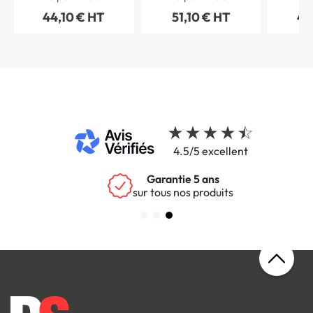
Gamme Wood®
Gamme Wood®
Wood®
44,10 € HT
51,10 € HT
44
Dimension H 50 x L
Dimension H 50 x L
50 
150 mm
150 mm
4.5/5 excellent
Garantie 5 ans
sur tous nos produits