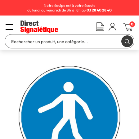
Notre équipe est à votre écoute
du lundi au vendredi de 8h à 18h au
03 28 40 28 40
0