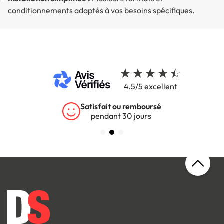
conditionnements adaptés à vos besoins spécifiques.
4.5/5 excellent
mboursé
Garantie 5 ans
jours
sur tous nos produit