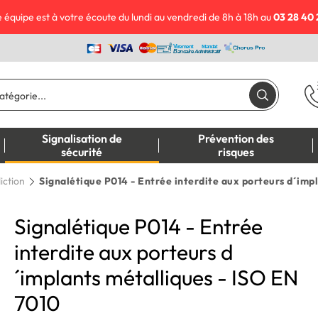
 équipe est à votre écoute du lundi au vendredi de 8h à 18h au
03 28 40 
Signalisation de
Prévention des
sécurité
risques
iction
Signalétique P014 - Entrée interdite aux porteurs d´imp
Signalétique P014 - Entrée
interdite aux porteurs d
´implants métalliques - ISO EN
7010