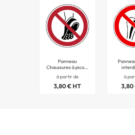
Panneau
Panneau
Chaussures à picots
interd
métalliques
porteurs 
à partir de
à par
interdites ISO 7010
métalli
3,80 € HT
3,80
- P035
7010 