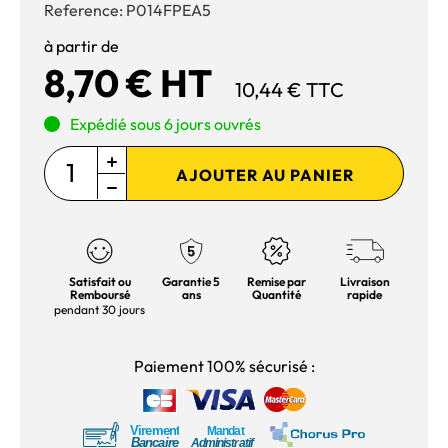
Reference:
P014FPEA5
à partir de
8,70 € HT
10,44 € TTC
Expédié sous 6 jours ouvrés
AJOUTER AU PANIER
Satisfait ou
Garantie 5
Remise par
Livraison
Remboursé
ans
Quantité
rapide
pendant 30 jours
Paiement 100% sécurisé :