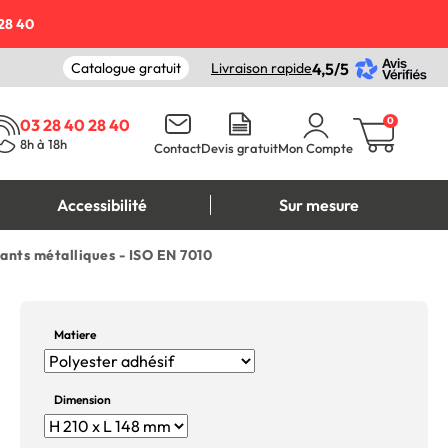
28 40
Catalogue gratuit
Livraison rapide
4,5/5
0
03 28 40 28 40
8h à 18h
Contact
Devis gratuit
Mon Compte
Accessibilité
Sur mesure
lants métalliques - ISO EN 7010
Matiere
Dimension