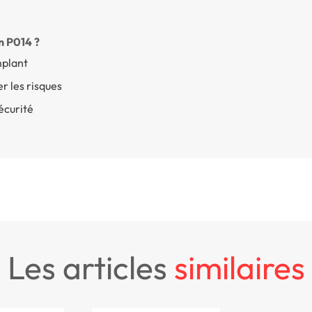
n P014 ?
mplant
er les risques
écurité
les articles
similaires