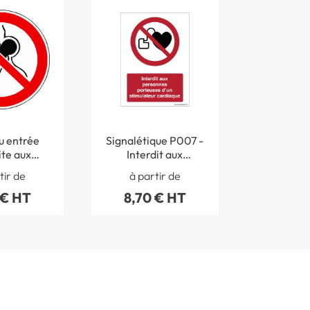
 entrée
Signalétique P007 -
ite aux
Interdit aux
d´implants
personnes
tir de
à partir de
ques ISO
porteuses d´un
 € HT
8,70 € HT
- P014
stimulateur
cardiaque - ISO
7010