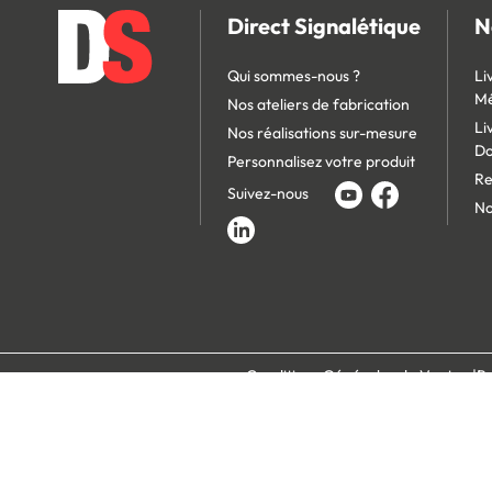
Direct Signalétique
N
Qui sommes-nous ?
Li
Mé
Nos ateliers de fabrication
Li
Nos réalisations sur-mesure
D
Personnalisez votre produit
Re
Suivez-nous
No
Conditions Générales de Vente
Po
Paiement 100% s