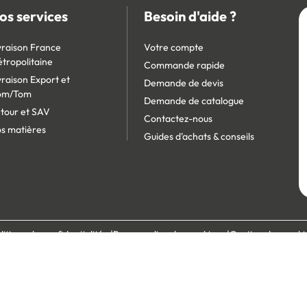
os services
Besoin d'aide ?
vraison France
Votre compte
tropolitaine
Commande rapide
vraison Export et
Demande de devis
om/Tom
Demande de catalogue
tour et SAV
Contactez-nous
s matières
Guides d'achats & conseils
litique de confidentialité
Personnaliser les cookies
Gestion des cooki
écurisé :
Site réservé aux professionnels