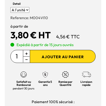
Detail
Reference:
M004VI10
à partir de
3,80 € HT
4,56 € TTC
Expédié à partir de 15 jours ouvrés
AJOUTER AU PANIER
Satisfait ou
Garantie 5
Remise par
Livraison
Remboursé
ans
Quantité
rapide
pendant 30 jours
Paiement 100% sécurisé :