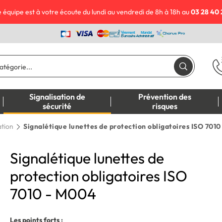
 équipe est à votre écoute du lundi au vendredi de 8h à 18h au
03 28 40 
Signalisation de
Prévention des
sécurité
risques
ation
Signalétique lunettes de protection obligatoires ISO 701
Signalétique lunettes de
protection obligatoires ISO
7010 - M004
Les points forts :