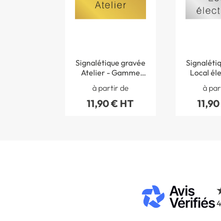
Signalétique gravée
Signaléti
Atelier - Gamme
Local éle
Métal
Gamme
à partir de
à par
11,90 € HT
11,90
4