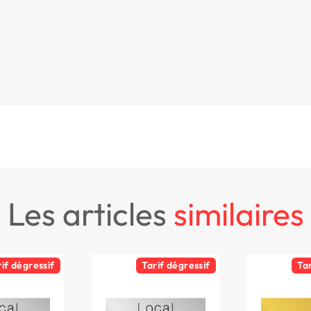
les articles
similaires
rif dégressif
Tarif dégressif
Ta