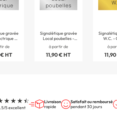
que gravée
Signalétique gravée
Signaléti
ctrique -
Local poubelles -
W.C. -
 Métal
Gamme Métal
Mé
tir de
à partir de
à par
 € HT
11,90 € HT
11,90
Livraison
Satisfait ou remboursé
rapide
pendant 30 jours
.5/5 excellent