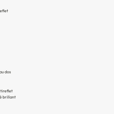
eflet
au dos
ireflet
é brillant