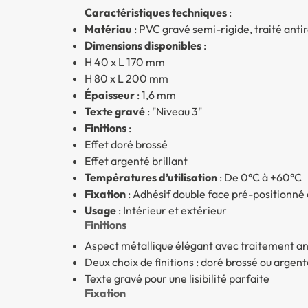
Caractéristiques techniques
:
Matériau
: PVC gravé semi-rigide, traité antir
Dimensions disponibles
:
H 40 x L 170 mm
H 80 x L 200 mm
Épaisseur
: 1,6 mm
Texte gravé
: "Niveau 3"
Finitions
:
Effet doré brossé
Effet argenté brillant
Températures d’utilisation
: De 0°C à +60°C
Fixation
: Adhésif double face pré-positionné 
Usage
: Intérieur et extérieur
Finitions
Aspect métallique élégant avec traitement ant
Deux choix de finitions : doré brossé ou argent
Texte gravé pour une lisibilité parfaite
Fixation