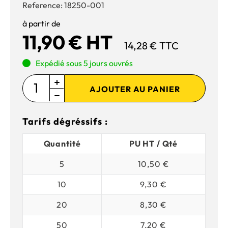
Reference:
18250-001
à partir de
11,90 € HT
14,28 € TTC
Expédié sous 5 jours ouvrés
AJOUTER AU PANIER
Tarifs dégréssifs :
Quantité
PU HT / Qté
5
10,50 €
10
9,30 €
20
8,30 €
50
7,20 €