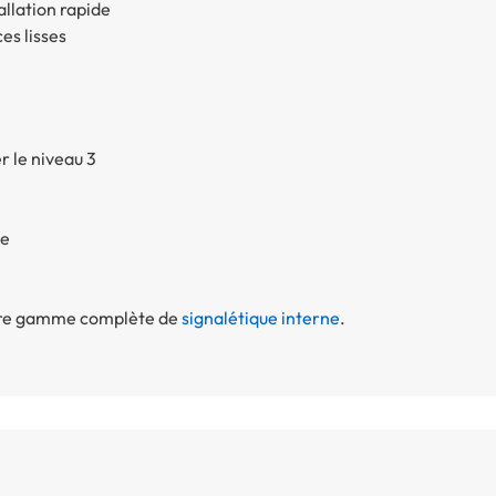
allation rapide
es lisses
r le niveau 3
ce
otre gamme complète de
signalétique interne
.