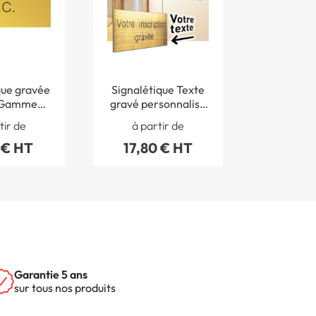
que gravée
Signalétique Texte
 Gamme
gravé personnalisé
tal
- Gamme Métal
tir de
à partir de
 € HT
17,80 € HT
Garantie 5 ans
sur tous nos produits