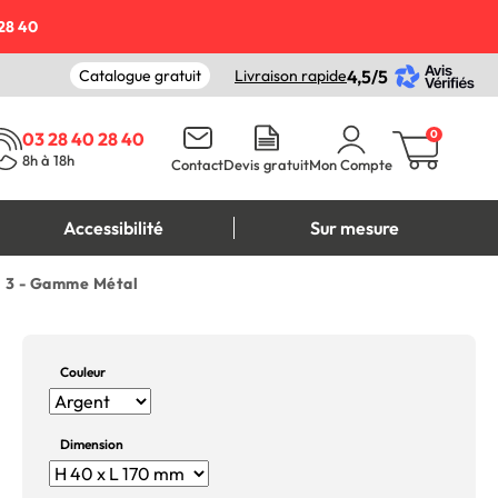
28 40
Catalogue gratuit
Livraison rapide
4,5/5
0
03 28 40 28 40
8h à 18h
Contact
Devis gratuit
Mon Compte
Accessibilité
Sur mesure
u 3 - Gamme Métal
Couleur
Dimension