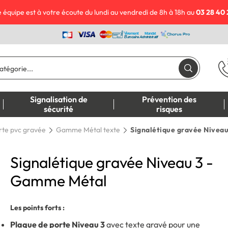
 équipe est à votre écoute du lundi au vendredi de 8h à 18h au
03 28 40 
Signalisation de
Prévention des
sécurité
risques
rte pvc gravée
Gamme Métal texte
Signalétique gravée Nivea
Signalétique gravée Niveau 3 -
Gamme Métal
Les points forts :
Plaque de porte Niveau 3
avec texte gravé pour une