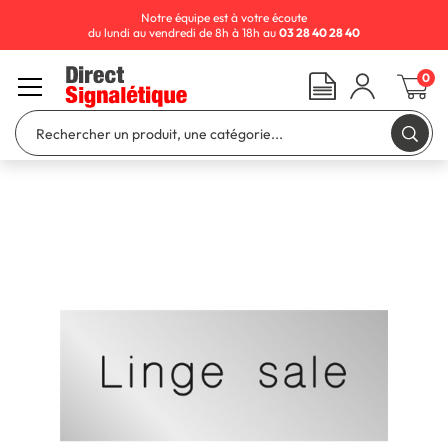
Notre équipe est à votre écoute
du lundi au vendredi de 8h à 18h au
03 28 40 28 40
0