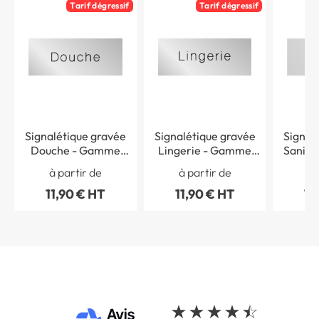
Tarif dégressif
Tarif dégressif
Signalétique gravée
Signalétique gravée
Signal
Douche - Gamme
Lingerie - Gamme
Sanita
Métal
Métal
à partir de
à partir de
à 
11,90 € HT
11,90 € HT
11