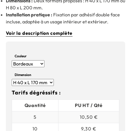
Dimensions :
Deux formats proposés : H 40 x L 170 mm ou
H 80 x L 200 mm.
Installation pratique :
Fixation par adhésif double face
incluse, adaptée à un usage intérieur et extérieur.
Voir la description complète
Couleur
Dimension
Tarifs dégréssifs :
Quantité
PU HT / Qté
5
10,50 €
10
9,30 €