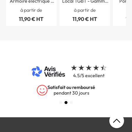
Armoire électrique -
Local TGBT - Gamme
Porte
Gamme Couleur
Couleur
maint
à partir de
à partir de
à 
Gamm
11,90 € HT
11,90 € HT
11
4.5/5 excellent
rsé
Garantie 5 ans
s
sur tous nos produits