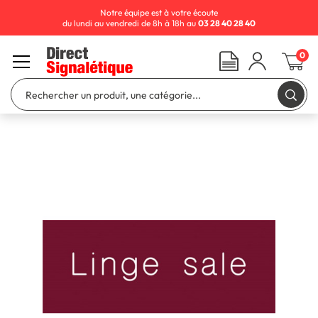
Notre équipe est à votre écoute
du lundi au vendredi de 8h à 18h au
03 28 40 28 40
0