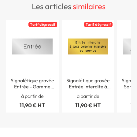
les articles
similaires
Tarif dégressif
Tarif dégressif
Signalétique gravée
Signalétique gravée
Signal
Entrée - Gamme
Entrée interdite à
Sonnez
Métal
toute personne
Gam
à partir de
à partir de
à 
étrangère au service -
11,90 € HT
11,90 € HT
11
Gamme Métal