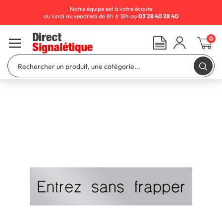
Notre équipe est à votre écoute
du lundi au vendredi de 8h à 18h au
03 28 40 28 40
0