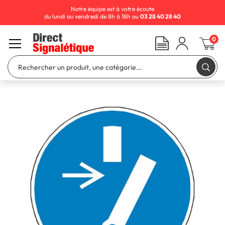
Notre équipe est à votre écoute
du lundi au vendredi de 8h à 18h au
03 28 40 28 40
0