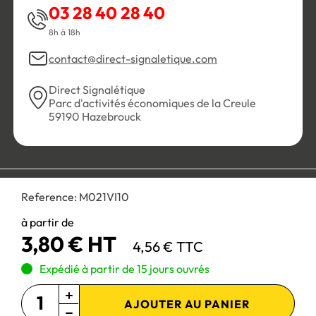
03 28 40 28 40
8h à 18h
contact@direct-signaletique.com
Direct Signalétique
Parc d'activités économiques de la Creule
59190 Hazebrouck
Conditions Générales de Vente
Politique de confidentialité
Reference:
M021VI10
Personnaliser les cookies
Gestion des cookies
Mentions légales
Plan du site
à partir de
3,80 € HT
4,56 € TTC
Paiement 100% sécurisé :
Expédié à partir de 15 jours ouvrés
AJOUTER AU PANIER
Site réservé aux professionnels