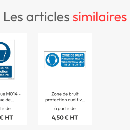
les articles
similaires
que M014 -
Zone de bruit
ue de
protection auditive
ction
obligatoire ... - STF
tir de
à partir de
e - ISO EN
3216S
 € HT
4,50 € HT
10