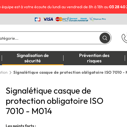
 équipe est à votre écoute du lundi au vendredi de 8h à 18h au
03 28 40 
Signalisation de
Prévention des
sécurité
risques
ation
Signalétique casque de protection obligatoire ISO 7010 -
Signalétique casque de
protection obligatoire ISO
7010 - M014
Les points forts :