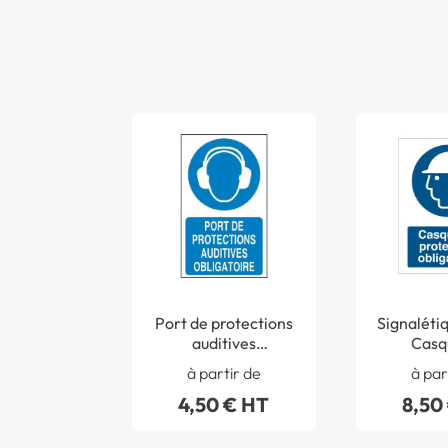
Port de protections
Signaléti
auditives
Casq
obligatoire - STF
prote
à partir de
à par
2303S
obligatoir
4,50 € HT
8,50
70