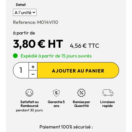
Detail
Reference:
M014VI10
à partir de
3,80 € HT
4,56 € TTC
Expédié à partir de 15 jours ouvrés
AJOUTER AU PANIER
Satisfait ou
Garantie 5
Remise par
Livraison
Remboursé
ans
Quantité
rapide
pendant 30 jours
Paiement 100% sécurisé :