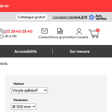
28 40
Catalogue gratuit
Livraison rapide
4,5/5
0
03 28 40 28 40
8h à 18h
Contact
Devis gratuit
Mon Compte
Accessibilité
Sur mesure
 M014
Matiere
Dimension