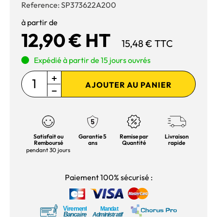
Reference:
SP373622A200
à partir de
12,90 € HT
15,48 € TTC
Expédié à partir de 15 jours ouvrés
AJOUTER AU PANIER
Satisfait ou
Garantie 5
Remise par
Livraison
Remboursé
ans
Quantité
rapide
pendant 30 jours
Paiement 100% sécurisé :