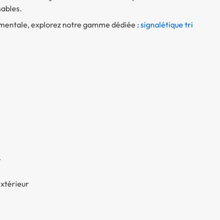
ables.
ementale, explorez notre gamme dédiée :
signalétique tri
r
extérieur