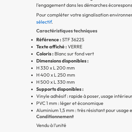
l’engagement dans les démarches écorespons
Pour compléter votre signalisation environn
sélectif
.
Caractéristiques techniques
Référence :
STF 3622S
Texte affiché :
VERRE
Coloris :
Blanc sur fond vert
Dimensions disponibles :
H 330 x L 200 mm
H 400 x L 250 mm
H 500 x L 330 mm
Supports disponibles :
Vinyle adhésif : rapide à poser, usage intérieu
PVC 1 mm : léger et économique
Aluminium 1,5 mm : très résistant pour usage 
Conditionnement
Vendu à l’unité